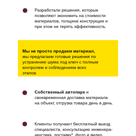
Разработали решения, которые
позволяют экономить на стоимости
материалов, толщине конструкции и
при этом не терять эффективность.
Мы не просто продаем материал,
мы предлагаем готовые решения по
устранению шума под ключ с полным
контролем и соблюдением всех
этапов.
Собственный автопарк
и
своевременная доставка материала
на объект, отгрузка товара день в день.
Клиенты получают бесплатный выезд
специалиста, консультацию инженера-
акустика, доставку*, фото и видео